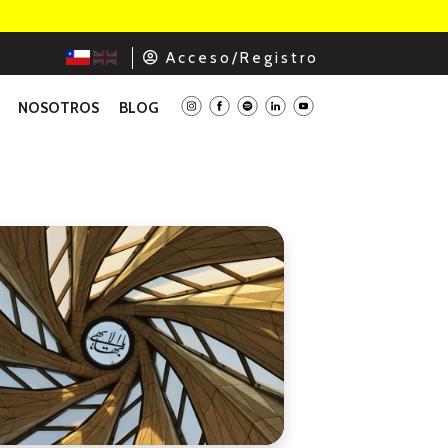
A c c e s o / R e g i s t r o
NOSOTROS
BLOG