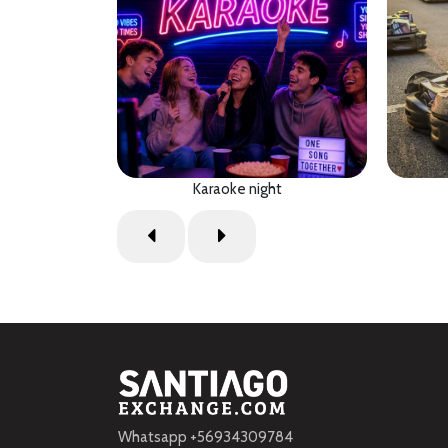
Karaoke night
Whatsapp +56934309784