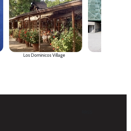
Los Dominicos Village
Museum of M
RRSS