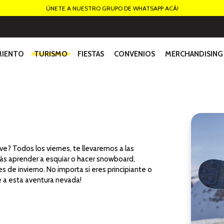
ÚNETE A NUESTRO GRUPO DE WHATSAPP ACÁ!
MIENTO
TURISMO
FIESTAS
CONVENIOS
MERCHANDISING
ve? Todos los viernes, te llevaremos a las
rás aprender a esquiar o hacer snowboard,
es de invierno. No importa si eres principiante o
e a esta aventura nevada!