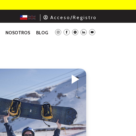
A c c e s o / R e g i s t r o
NOSOTROS
BLOG