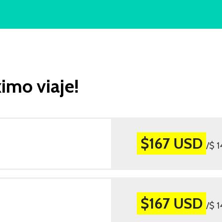
imo viaje!
$167 USD
/$ 
$167 USD
/$ 