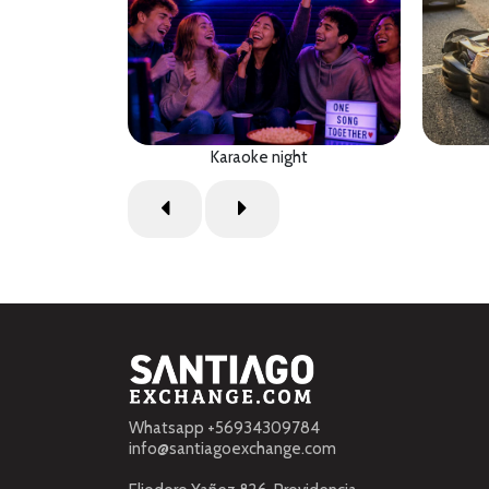
Karaoke night
Whatsapp +56934309784
info@santiagoexchange.com