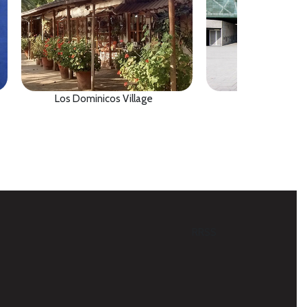
Los Dominicos Village
Museum of M
RRSS